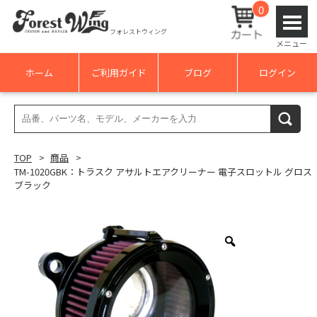
0
フォレストウィング
メニュー
ホーム
ご利用ガイド
ブログ
ログイン
検
検索
索
結
TOP
商品
果:
TM-1020GBK：トラスク アサルトエアクリーナー 電子スロットル グロス
ブラック