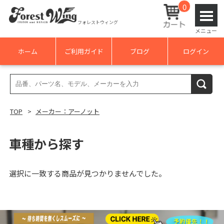
0
フォレストウィング
メニュー
ホーム
ご利用ガイド
ブログ
ログイン
検
検索
索
結
TOP
メーカー：アーノット
果:
車種から探す
選択に一致する商品が見つかりませんでした。