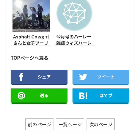
いね〜！！
た！
Asphalt Cowgirl
今月号のハーレー
さんと女子ツーリ
雑誌ウィズハーレ
ング行ってきまし
ーに載っていまー
た！
す！
TOPページへ戻る
シェア
ツイート
送る
はてブ
前のページ
一覧ページ
次のページ