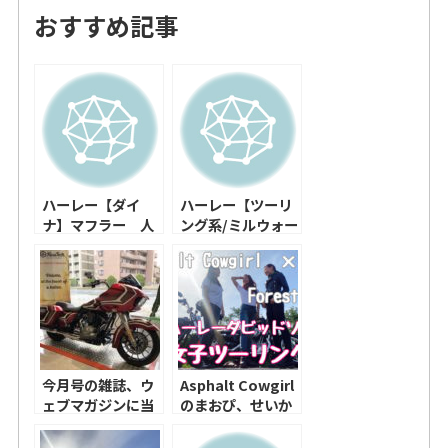
おすすめ記事
ハーレー【ダイ
ハーレー【ツーリ
ナ】マフラー 人
ング系/ミルウォー
気ランキング！！
キー ME8】マフラ
ー 人気ランキン
グ！！
今月号の雑誌、ウ
Asphalt Cowgirl
ェブマガジンに当
のまおぴ、せいか
店が載っていま
ぴと女子ツーリン
す！是非見て下さ
グ行ってきまし