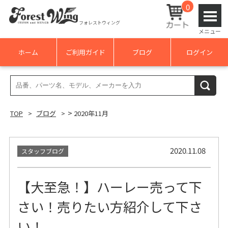
0
フォレストウィング
メニュー
ホーム
ご利用ガイド
ブログ
ログイン
検
検索
索
結
>
TOP
ブログ
2020年11月
果:
2020.11.08
スタッフブログ
【大至急！】ハーレー売って下
さい！売りたい方紹介して下さ
い！