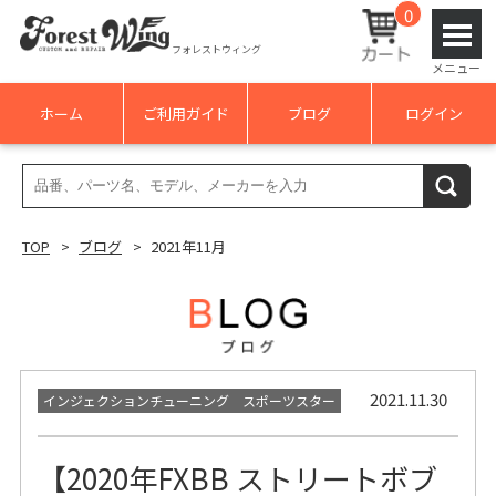
0
フォレストウィング
メニュー
ホーム
ご利用ガイド
ブログ
ログイン
検
検索
索
結
TOP
ブログ
2021年11月
果:
2021.11.30
インジェクションチューニング スポーツスター
【2020年FXBB ストリートボブ