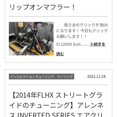
リップオンマフラー！
皆さまのクリックが 励み
になります！ 今日もクリック
お願いします！！
XL1200N &nb……
≫続きを
読む
2021.11.24
インジェクションチューニング ツーリング
【2014年FLHX ストリートグラ
イドのチューニング】アレンネ
ス INVERTED SERIES エアクリ