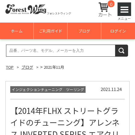
0
フォレストウィング
メニュー
ホーム
ご利用ガイド
ブログ
ログイン
検
検索
索
結
>
TOP
ブログ
2021年11月
果:
2021.11.24
インジェクションチューニング ツーリング
【2014年FLHX ストリートグラ
イドのチューニング】アレンネ
ス INVERTED SERIES エアクリ