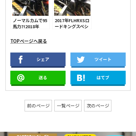
S&SMk45スリッ
プオンマフラー！
ノーマルカムで95
2017年FLHRXSロ
馬力?!2018年
ードキングスペシ
CVOFLHXSE CVO
ャルのチューニン
ストリートグライ
グ！S&S 475カ
TOPページへ戻る
ドのチューニン
ム、アレンネス
グ！ハーレー純正
INVERTED
ハイフローエアク
SERIES エアクリ
シェア
ツイート
リーナー、
ーナー
S&SMk45スリッ
BEVELED、ヒロコ
プオンマフラー！
イソレーシング ス
送る
はてブ
テルスヘッダー ＋
バンス＆ハインズ
オーバーサイズ
450 デストロイヤ
ー！
前のページ
一覧ページ
次のページ