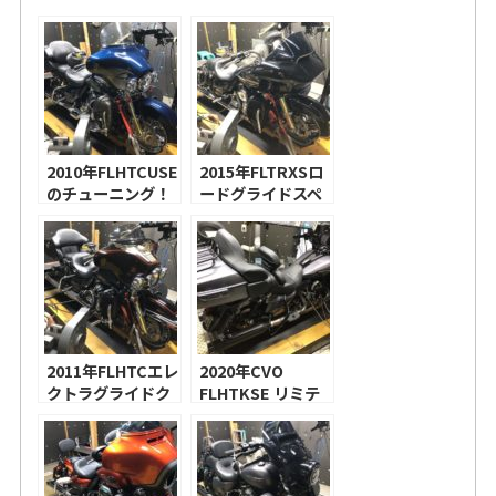
2010年FLHTCUSE
2015年FLTRXSロ
のチューニング！
ードグライドスペ
整備士の重要性＋
シャルのチューニ
チューニングのモ
ング！
ットー
2011年FLHTCエレ
2020年CVO
クトラグライドク
FLHTKSE リミテ
ラッシックのチュ
ッドのチューニン
ーニング！
グ！ハーレー純正
ハイフローエアク
リーナー、