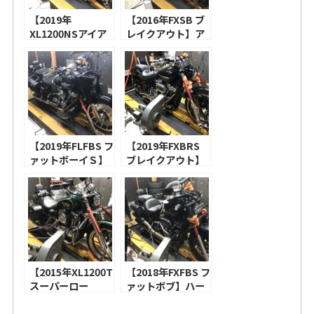
【2019年
【2016年FXSB ブ
XL1200NSアイア
レイクアウト】ア
ン1200】S&S ス
レンネス
テルスエアクリー
INVERTED
ナー ミニティアド
SERIES エアクリ
ロップ、コブラ 3
ーナー 10-
インチスリップオ
GAUGE、バンス
ンマフラー！
＆ハインズ ハイア
【2020年FXBBス
ウトプット 2-1マ
トリートボブ】ア
【2019年FLFBS フ
フラー！【2019年
【2019年FXBRS
レンネス
ァットボーイＳ】
XL883N アイアン
ブレイクアウト】
INVERTED
S&S ステルスエア
883】アレンネス
ハーレー純正 ハイ
SERIES エアクリ
クリーナー エアス
“MONSTER
フローエアクリー
ーナー
トリームカバー、
SUCKER” 90° エ
ナー、バンス＆ハ
BEVELED、トラス
モーターステージ
アクリーナー
インズ ビッグラデ
ク ASSAULT 2-1マ
ベビーバズーカー
BEVELED、バン
ィウス！【2020年
フラー！
2in1マフラー！
ス＆ハインズ ショ
XL1200X フォーテ
【2008年XL1200N
ートショット！
ィーエイト】アレ
ナイトスター】ロ
【2015年XL1200T
ンネス INVERTED
【2018年FXFBS フ
ーランドサンズデ
スーパーロー
SERIES エアクリ
ァットボブ】ハー
ザイン ブラントエ
1200T】S&S ステ
ーナー DRIFT 、バ
レー純正 ハイフロ
アクリーナー、サ
ルスエアクリーナ
ッサーニ 3インチ
ーエアクリーナ