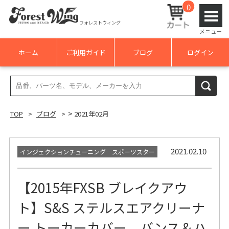
0
フォレストウィング
メニュー
ホーム
ご利用ガイド
ブログ
ログイン
検
検索
索
結
>
TOP
ブログ
2021年02月
果:
2021.02.10
インジェクションチューニング スポーツスター
【2015年FXSB ブレイクアウ
ト】S&S ステルスエアクリーナ
ー トーカーカバー、バンス＆ハ