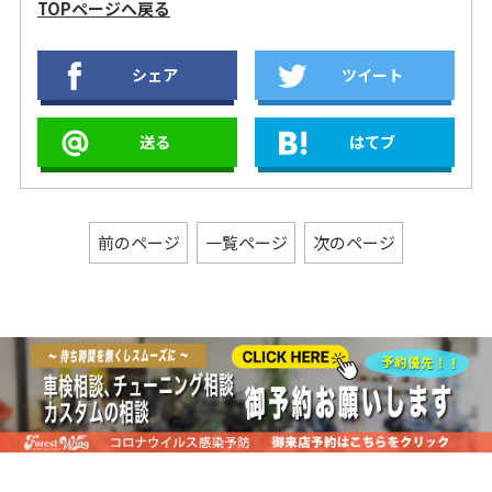
TOPページへ戻る
ンダンス ボマー！
ー ミニティアドロ
ファイアパワース
ー、S&S グランド
ップ、ハーレーダ
リップオン！
ナショナル！
ビッドソン 北米マ
【2020年XL883N
シェア
ツイート
フラー！【2020年
アイアン883】アレ
FXLRS ローライダ
ンネス METHOD
ーＳ】S&S 475カ
CLEAR SERIES エ
送る
はてブ
ム、スクリーミン
アクリーナー コン
イーグル ベンチレ
トラスト、バンス
ーターエクストリ
＆ハインズ ショー
ームエアクリーナ
トショット！
ー、トラスク
前のページ
一覧ページ
次のページ
ASSAULT 2-1マフ
ラー！