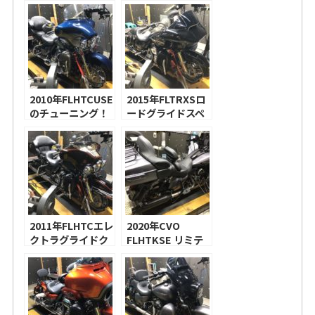
2010年FLHTCUSE
2015年FLTRXSロ
のチューニング！
ードグライドスペ
整備士の重要性＋
シャルのチューニ
チューニングのモ
ング！
ットー
2011年FLHTCエレ
2020年CVO
クトラグライドク
FLHTKSE リミテ
ラッシックのチュ
ッドのチューニン
ーニング！
グ！ハーレー純正
ハイフローエアク
リーナー、
S&SMk45スリッ