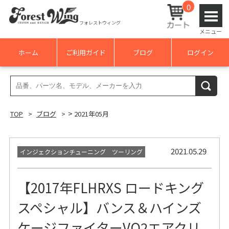
0
フォレストウィング
メニュー
ホーム
ご利用ガイド
ブログ
ログイン
検
検索
索
結
>
TOP
ブログ
2021年05月
果:
2021.05.29
インジェクションチューニング ツーリング
【2017年FLHRXS ロードキング
スペシャル】バンス＆ハインズ
ケージファイターVO2エアクリ