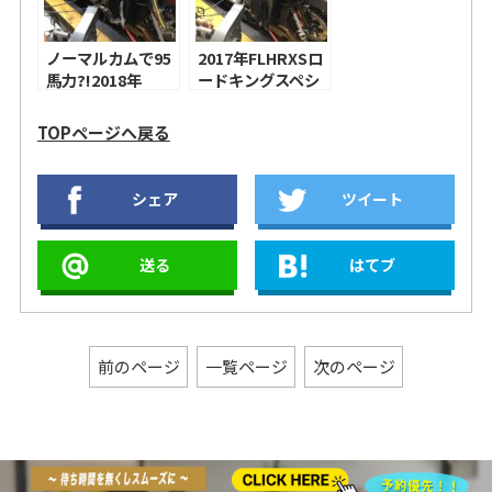
プオンマフラー！
ノーマルカムで95
2017年FLHRXSロ
馬力?!2018年
ードキングスペシ
CVOFLHXSE CVO
ャルのチューニン
ストリートグライ
グ！S&S 475カ
TOPページへ戻る
ドのチューニン
ム、アレンネス
グ！ハーレー純正
INVERTED
ハイフローエアク
SERIES エアクリ
シェア
ツイート
リーナー、
ーナー
S&SMk45スリッ
BEVELED、ヒロコ
プオンマフラー！
イソレーシング ス
送る
はてブ
テルスヘッダー ＋
バンス＆ハインズ
オーバーサイズ
450 デストロイヤ
ー！
前のページ
一覧ページ
次のページ