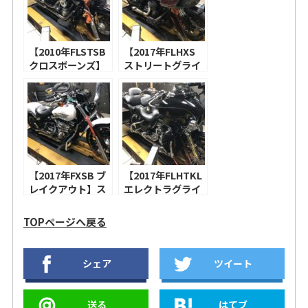
ス、トラスク
ッサーニ プロスト
ASSAULT 2-1！
リートターンアウ
【2020年FLTRXS
ト！【2016年CVO
ロードグライドス
【2010年FLSTSB
FLTRUSE CVO ロ
【2017年FLHXS
ペシャル】アレン
クロスボーンズ】
ードグライド ウル
ストリートグライ
ネス INVERTED
S&S ステルスエア
トラ】スクリーミ
ドスペシャル】
SERIES ドリフト
クリーナー クラッ
ンイーグル ベンチ
S&S 465カム、ケ
エアクリーナー、
シックティアドロ
レーターエリー
ンズファクトリー
バンス＆ハインズ
ップカバー、ハー
ト、スクリーミン
エアクリーナー、
オーバーサイズ
レーダビッドソン
イーグル ストリー
ツーブラザーズレ
450 デストロイヤ
北米マフラー！
トキャノン！
ーシング Comp-S
ー！
【2019年FLHTK
ショート2-1マフラ
ウルトラリミテッ
【2017年FXSB ブ
ー！【2018年
【2017年FLHTKL
ド】S&S ステルス
レイクアウト】ス
FXFBS ファットボ
エレクトラグライ
エアクリーナー、
クリーミンイーグ
ブ】S&S 475カ
ド ウルトラ リミテ
バンス＆ハインズ
ル ヘビーブリーザ
ム、ハーレー純正
ッド ロー】S&S
TOPページへ戻る
ハイアウトプッ
ー、バンス＆ハイ
ハイフローエアク
465カム、ローラ
ト！
ンズ ビッグラディ
リーナー、コブラ
ンドサンズデザイ
ウス ＋クワイエッ
EL DIABLO スリッ
ン タービンエアク
シェア
ツイート
トバッフル！
プオンマフラー！
リーナー、バッサ
【2014年FLHX ス
ーニ トゥルーデュ
トリートグライ
アル ＋ バンス＆ハ
送る
はてブ