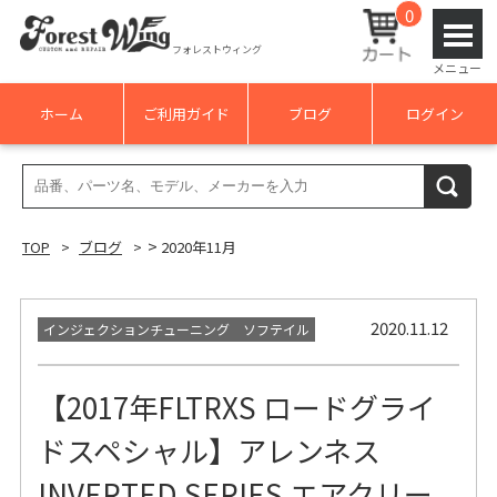
0
フォレストウィング
メニュー
ホーム
ご利用ガイド
ブログ
ログイン
検
検索
索
結
>
TOP
ブログ
2020年11月
果:
2020.11.12
インジェクションチューニング ソフテイル
【2017年FLTRXS ロードグライ
ドスペシャル】アレンネス
INVERTED SERIES エアクリー