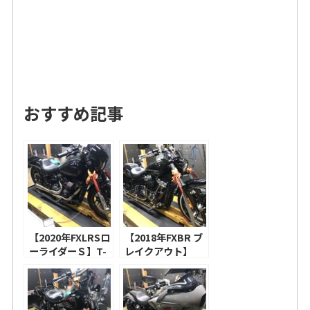
おすすめ記事
【2020年FXLRSロ
【2018年FXBR ブ
ーライダーＳ】T-
レイクアウト】
MAN216カム、ス
S&S 475カム、ロ
クリーミンイーグ
ーランドサンズデ
ル ヘビーブリーザ
ザイン タービンエ
ーパフォーマン
アクリーナー、バ