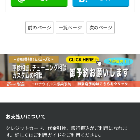
ド】S&S ステルス
インズ 450オーバ
エアクリーナー ＋
ー デストロイヤ
純正カバー、バン
ー！【2018年
ス＆ハインズ ハイ
FXBRS ブレイクア
アウトプット！
ウト】S&S 475カ
前のページ
一覧ページ
次のページ
ム、アレンネス
MONSTER
SUCKER 90° エア
クリーナー 10-
GAUGE、S&S グ
ランドナショナル
(車検対応)！
お支払いについて
クレジットカード、代金引換、銀行振込がご利用になれま
す。詳しくは
ご利用ガイド
をご利用ください。