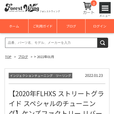
0
フォレストウィング
メニュー
ホーム
ご利用ガイド
ブログ
ログイン
検
検索
索
結
>
TOP
ブログ
2022年01月
果:
2022.01.23
インジェクションチューニング ツーリング
【2020年FLHXS ストリートグラ
イド スペシャルのチューニン
グ】ケンズファクトリー リバー