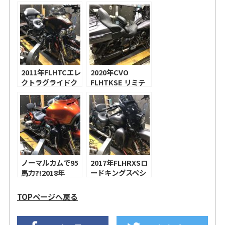
整備士の重要性＋
シャルのチューニ
チューニングのモ
ング！
ットー
2011年FLHTCエレ
2020年CVO
クトラグライドク
FLHTKSE リミテ
ラッシックのチュ
ッドのチューニン
ーニング！
グ！ハーレー純正
ハイフローエアク
リーナー、
S&SMk45スリッ
プオンマフラー！
ノーマルカムで95
2017年FLHRXSロ
馬力?!2018年
ードキングスペシ
CVOFLHXSE CVO
ャルのチューニン
ストリートグライ
グ！S&S 475カ
TOPページへ戻る
ドのチューニン
ム、アレンネス
グ！ハーレー純正
INVERTED
ハイフローエアク
SERIES エアクリ