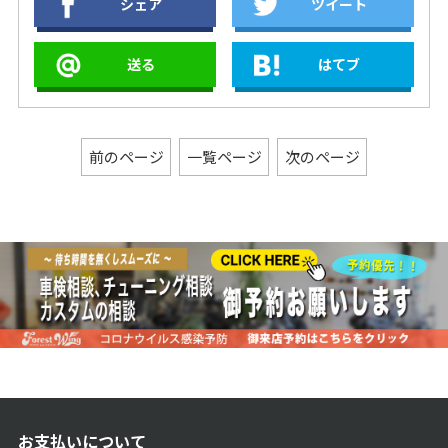
シェア
ツイート
リーナー、
ーナー
S&SMk45スリッ
BEVELED、ヒロコ
プオンマフラー！
イソレーシング ス
送る
はてブ
テルスヘッダー ＋
バンス＆ハインズ
オーバーサイズ
450 デストロイヤ
ー！
前のページ
一覧ページ
次のページ
お支払いについて