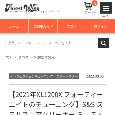
0
フォレストウィング
メニュー
ホーム
ご利用ガイド
ブログ
ログイン
検
検索
索
結
>
TOP
ブログ
2022年08月
果:
2022.08.06
インジェクションチューニング スポーツスター
【2021年XL1200X フォーティー
エイトのチューニング】S&S ス
テルスエアクリーナー ミニティ