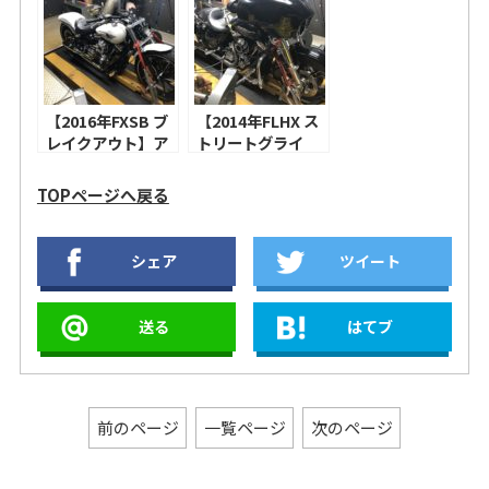
トエアクリーナ
米マフラー、スク
ー、バンス＆ハイ
リーミンイーグル
ンズショートショ
ステージ１エアク
ット＋クワイエッ
リーナーキット！
トバッフル！
【2016年FXSB ブ
【2014年FLHX ス
レイクアウト】ア
トリートグライ
レンネス
ド】アレンネス
INVERTED
INVERTED
TOPページへ戻る
SERIES エアクリ
SERIES エアクリ
ーナー 10-
ーナー DRIFT、
GAUGE、バンス
CFR スリップオン
シェア
ツイート
＆ハインズ ハイア
マフラー！【2011
ウトプット 2-1マ
年XL883L スーパ
フラー！【2019年
ーロー】S&S ステ
送る
はてブ
XL883N アイアン
ルスエアクリーナ
883】アレンネス
ー ミニティアドロ
“MONSTER
ップカバー、コブ
SUCKER” 90° エ
ラ 3インチスリッ
アクリーナー
プオンマフラー！
前のページ
一覧ページ
次のページ
BEVELED、バン
ス＆ハインズ ショ