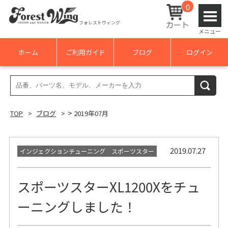
0
フォレストウィング
メニュー
ホーム
ご利用ガイド
ブログ
ログイン
検
検索
索
結
>
TOP
ブログ
2019年07月
果:
2019.07.27
インジェクションチューニング スポーツスター
スポーツスターXL1200Xをチュ
ーニングしました！