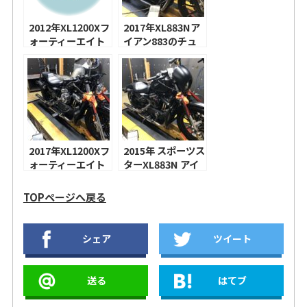
2012年XL1200Xフ
2017年XL883Nア
ォーティーエイト
イアン883のチュ
のチューニング！
ーニング！S&Sス
テルスエアクリー
ナーティアドロッ
プ、コブラ３イン
チスリップオン！
2017年XL1200Xフ
2015年 スポーツス
ォーティーエイト
ターXL883N アイ
のチューニング！
アン883 のチュー
スクリーミンイー
ニング！S&S ステ
TOPページへ戻る
グル エクストリー
ルスエアクリーナ
ムビレットエアク
ー ミニティアドロ
リーナーキットチ
ップ、S&S テーパ
シェア
ツイート
ゼル、コブラ ３イ
ードスリップオン
ンチスリップオ
マフラー！
ン！
送る
はてブ