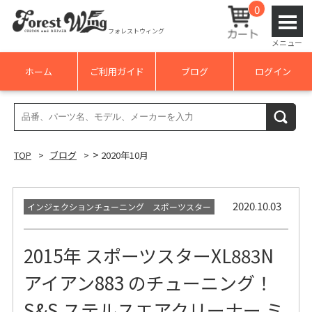
0
フォレストウィング
メニュー
ホーム
ご利用ガイド
ブログ
ログイン
検
検索
索
結
>
TOP
ブログ
2020年10月
果:
2020.10.03
インジェクションチューニング スポーツスター
2015年 スポーツスターXL883N
アイアン883 のチューニング！
S&S ステルスエアクリーナー ミ