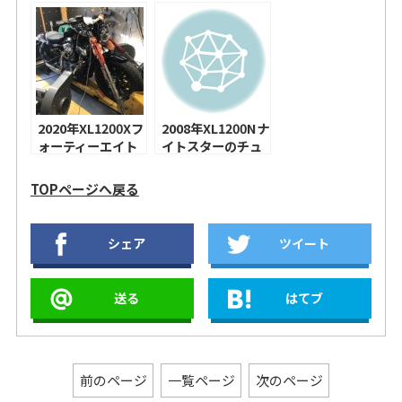
ニングしました！
のチューニング！
2020年XL1200Xフ
2008年XL1200Nナ
ォーティーエイト
イトスターのチュ
のチューニング！
ーニング！ハーレ
アレンネスドリフ
ーダビッドソン 北
TOPページへ戻る
トエアクリーナ
米マフラー、スク
ー、バンス＆ハイ
リーミンイーグル
ンズショートショ
ステージ１エアク
シェア
ツイート
ット＋クワイエッ
リーナーキット！
トバッフル！
送る
はてブ
前のページ
一覧ページ
次のページ