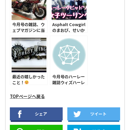
今月号の雑誌、ウ
Asphalt Cowgirl
ェブマガジンに当
のまおぴ、せいか
店が載っていま
ぴと女子ツーリン
す！是非見て下さ
グ行ってきまし
いね〜！！
た！
最近の嬉しかった
今月号のハーレー
こと！
雑誌ウィズハーレ
ーに載っていまー
す！
TOPページへ戻る
シェア
ツイート