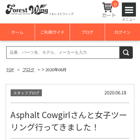
0
フォレストウィング
メニュー
ホーム
ご利用ガイド
ブログ
ログイン
検
検索
索
結
>
TOP
ブログ
2020年06月
果:
2020.06.18
スタッフブログ
Asphalt Cowgirlさんと女子ツー
リング行ってきました！