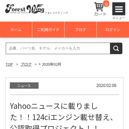
0
フォレストウィング
メニュー
ホーム
ご利用ガイド
ブログ
ログイン
検
検索
索
結
>
TOP
ブログ
2020年02月
果:
2020.02.08
ニュース
Yahooニュースに載りまし
た！！124ciエンジン載せ替え、
公認取得プロジェクト！！