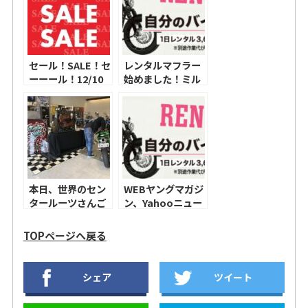
セール！SALE！セ
レンタルマフラー
ーーール！12/10
始めました！ミル
から♪年末年始の
ウォーキーツーリ
お休み
ング、ソフテイ
ル！
本日、世界のセン
WEBヤングマガジ
タールーツさんご
ン、Yahooニュー
来店！！！
スに掲載されまし
た！
TOPページへ戻る
シェア
ツイート