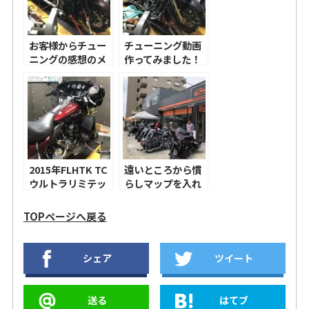
お客様からチュー
チューニング動画
ニングの感想のメ
作ってみました！
ールを頂きまし
ノーマルカムで
た！！
96.58馬力！2018
年FLTRSEロード
グライドCVOのチ
ューニング！
2015年FLHTK TC
遠いところから慣
ウルトラリミテッ
らしマップを入れ
ドのチューニン
に来てくれまし
グ！
た！
TOPページへ戻る
シェア
ツイート
送る
はてブ