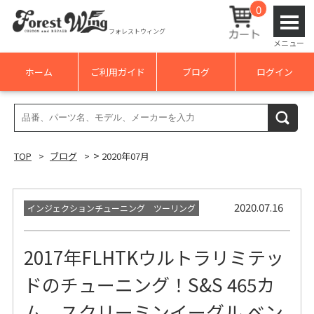
0
フォレストウィング
メニュー
ホーム
ご利用ガイド
ブログ
ログイン
検
検索
索
結
>
TOP
ブログ
2020年07月
果:
2020.07.16
インジェクションチューニング ツーリング
2017年FLHTKウルトラリミテッ
ドのチューニング！S&S 465カ
ム、スクリーミンイーグル ベン